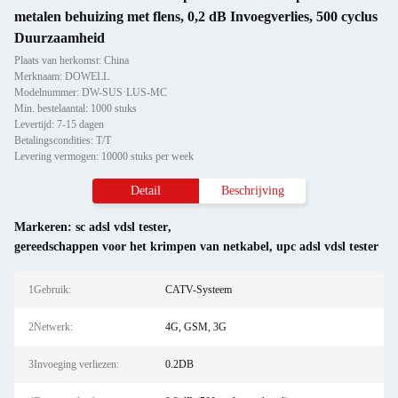
metalen behuizing met flens, 0,2 dB Invoegverlies, 500 cyclus
Duurzaamheid
Plaats van herkomst: China
Merknaam: DOWELL
Modelnummer: DW-SUS·LUS-MC
Min. bestelaantal: 1000 stuks
Levertijd: 7-15 dagen
Betalingscondities: T/T
Levering vermogen: 10000 stuks per week
Detail
Beschrijving
Markeren:
sc adsl vdsl tester
,
gereedschappen voor het krimpen van netkabel
,
upc adsl vdsl tester
1Gebruik:
CATV-Systeem
2Netwerk:
4G, GSM, 3G
3Invoeging verliezen:
0.2DB