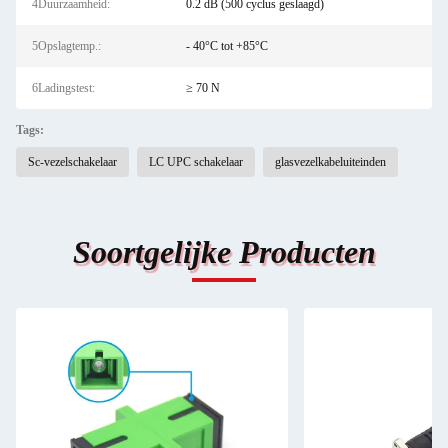
4Duurzaamheid:
0.2 dB (500 cyclus geslaagd)
5Opslagtemp.:
- 40°C tot +85°C
6Ladingstest:
≥ 70 N
Tags:
Sc-vezelschakelaar
LC UPC schakelaar
glasvezelkabeluiteinden
Soortgelijke Producten