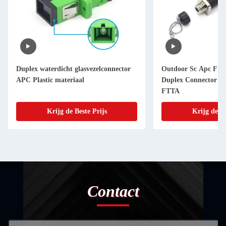
Duplex waterdicht glasvezelconnector
Outdoor Sc Apc Fibe
APC Plastic materiaal
Duplex Connector 2
FTTA
Krijg de Beste Prijs
Krijg de Be
Contact