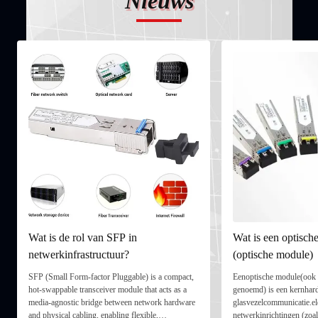
Nieuws
Wat is de rol van SFP in
Wat is een optische
netwerkinfrastructuur?
(optische module)
SFP (Small Form‑factor Pluggable) is a compact,
Eenoptische module(ook w
hot‑swappable transceiver module that acts as a
genoemd) is een kernhar
media‑agnostic bridge between network hardware
glasvezelcommunicatie.el
and physical cabling, enabling flexible,
netwerkinrichtingen (zoal