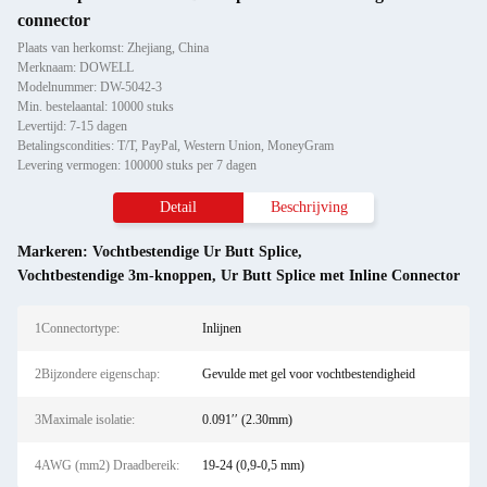
connector
Plaats van herkomst: Zhejiang, China
Merknaam: DOWELL
Modelnummer: DW-5042-3
Min. bestelaantal: 10000 stuks
Levertijd: 7-15 dagen
Betalingscondities: T/T, PayPal, Western Union, MoneyGram
Levering vermogen: 100000 stuks per 7 dagen
Detail
Beschrijving
Markeren:
Vochtbestendige Ur Butt Splice
,
Vochtbestendige 3m-knoppen
,
Ur Butt Splice met Inline Connector
1Connectortype:
Inlijnen
2Bijzondere eigenschap:
Gevulde met gel voor vochtbestendigheid
3Maximale isolatie:
0.091′′ (2.30mm)
4AWG (mm2) Draadbereik:
19-24 (0,9-0,5 mm)