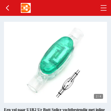
2
/
4
Een vol paar U1R2 Ur Butt Splice vochtbestendig met inline