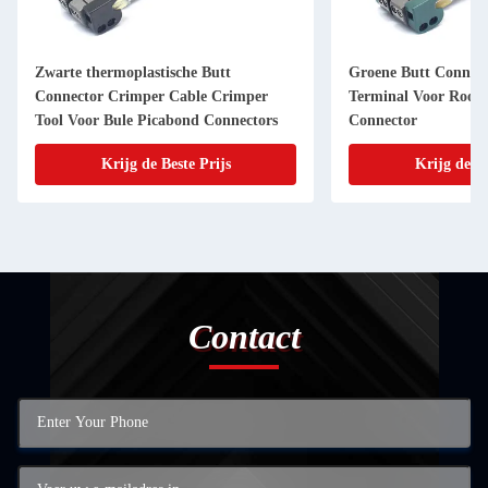
Zwarte thermoplastische Butt
Groene Butt Connec
Connector Crimper Cable Crimper
Terminal Voor Rood 
Tool Voor Bule Picabond Connectors
Connector
Krijg de Beste Prijs
Krijg de Be
Contact