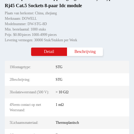
Rj45 Cat.5 Sockets 8-paar Idc module
Plaats van herkomst: China, zhejiang
Merknaam: DOWELL
Modelnummer: DW-STG-8D
Min. bestelaantal: 1000 stuks
Prijs: $0.80/pieces 1000-4999 pieces
Levering vermogen: 30000 Stuk/Stukken per Week
Detail
Beschrijving
1Montagetype:
STG
2Beschrijving:
STG
3Isolatieweerstand (500 V):
> 10 GΩ
4Neem contact op met
1 mΩ
Weerstand:
5Lichaamsmateriaal:
Thermoplastisch