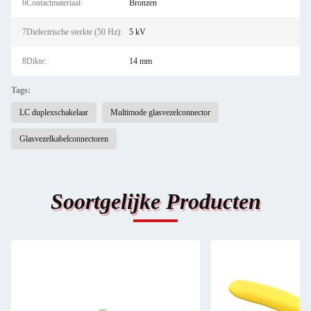
6Contactmateriaal:
Bronzen
7Dielectrische sterkte (50 Hz):
5 kV
8Dikte:
14 mm
Tags:
LC duplexschakelaar
Multimode glasvezelconnector
Glasvezelkabelconnectoren
Soortgelijke Producten