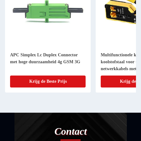
APC Simplex Lc Duplex Connector
Multifunctionele kr
met hoge duurzaamheid 4g GSM 3G
koolstofstaal voor Ca
netwerkkabels met 
connectoren
Krijg de Beste Prijs
Krijg de Be
Contact