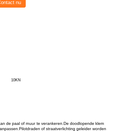
ontact nu
10KN
s aan de paal of muur te verankeren.De doodlopende klem
npassen.Pilotdraden of straatverlichting geleider worden