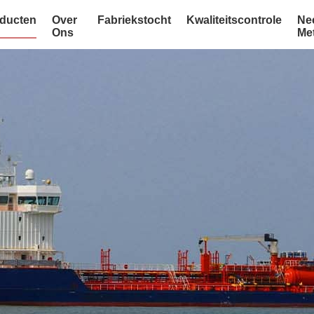
ducten
Over
Fabriekstocht
Kwaliteitscontrole
Ne
Ons
Me