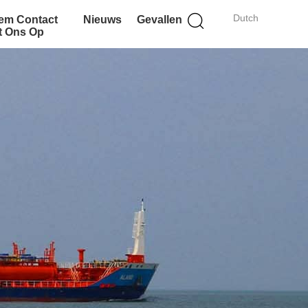
Dutch
em Contact
Nieuws
Gevallen
t Ons Op