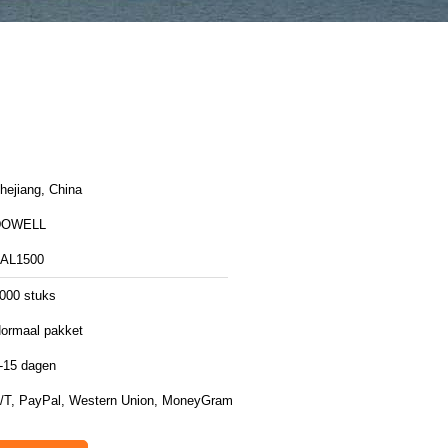
hejiang, China
DOWELL
AL1500
000 stuks
ormaal pakket
-15 dagen
/T, PayPal, Western Union, MoneyGram