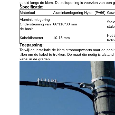
geleid langs de klem. De zelfopening is voorzien van een g
Specificatie:
Materiaal
Aluminiumlegering Nylon (PA66)
Gewi
Aluminiumlegering
Stal
Ondersteuning van
66*110*30 mm
stale
de basis
Het 
Kabeldiameter
10-13 mm
ladi
Toepassing:
Terwijl de installatie de klem stroomopwaarts naar de paal 
tillen om de kabel te trekken. De maat die nodig is afsta
kabel in de graden.