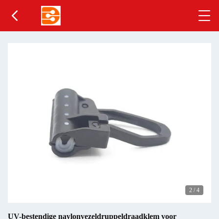
2
/
4
UV-bestendige naylonvezeldruppeldraadklem voor