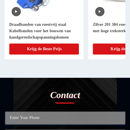
Draadbanden van roestvrij staal
Zilver 201 304 roestv
Kabelbanden voor het bouwen van
met hoge treksterkte
handgereedschapspanningsbomen
Krijg de Beste Prijs
Krijg de Be
Contact