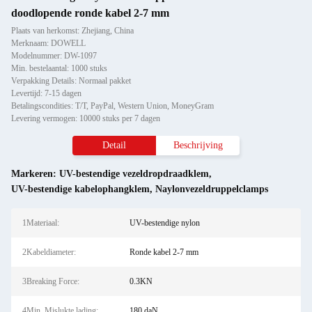
doodlopende ronde kabel 2-7 mm
Plaats van herkomst: Zhejiang, China
Merknaam: DOWELL
Modelnummer: DW-1097
Min. bestelaantal: 1000 stuks
Verpakking Details: Normaal pakket
Levertijd: 7-15 dagen
Betalingscondities: T/T, PayPal, Western Union, MoneyGram
Levering vermogen: 10000 stuks per 7 dagen
Detail
Beschrijving
Markeren:
UV-bestendige vezeldropdraadklem
,
UV-bestendige kabelophangklem
,
Naylonvezeldruppelclamps
1Materiaal:
UV-bestendige nylon
2Kabeldiameter:
Ronde kabel 2-7 mm
3Breaking Force:
0.3KN
4Min. Mislukte lading:
180 daN