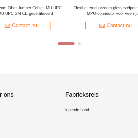
ustom Fiber Patch Cables SC UPC
Geel UPC Glasvezel Patch Cord Pig
ar FC UPC SM Mode Type
PVC Jacket
Contact nu
Contact nu
r ons
Fabrieksreis
lopende band