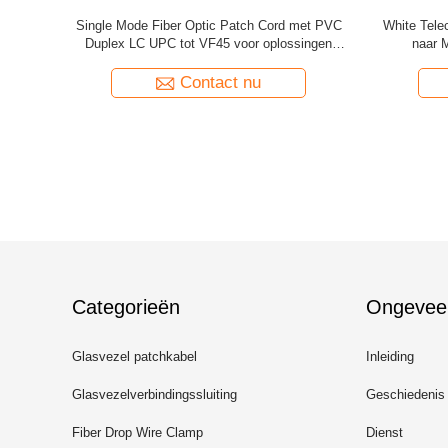
C APC naar
High-Performance OM4 MM Fiber Optic Patch
Simplex C
or hoge
Cord SC PC naar SC PC voor naadloze
na
t
gegevensoverdracht
Contact nu
Categorieën
Ongevee
Glasvezel patchkabel
Inleiding
Glasvezelverbindingssluiting
Geschiedenis
Fiber Drop Wire Clamp
Dienst