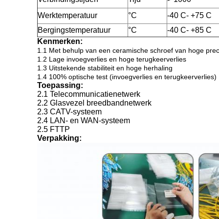
Werktemperatuur
°C
-40 C- +75 C
Bergingstemperatuur
°C
-40 C- +85 C
Kenmerken:
1.1 Met behulp van een ceramische schroef van hoge prec
1.2 Lage invoegverlies en hoge terugkeerverlies
1.3 Uitstekende stabiliteit en hoge herhaling
1.4 100% optische test (invoegverlies en terugkeerverlies)
Toepassing:
2.1 Telecommunicatienetwerk
2.2 Glasvezel breedbandnetwerk
2.3 CATV-systeem
2.4 LAN- en WAN-systeem
2.5 FTTP
Verpakking: