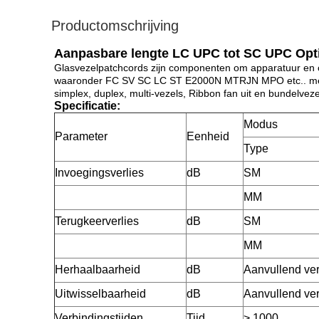
Productomschrijving
Aanpasbare lengte LC UPC tot SC UPC Opt
Glasvezelpatchcords zijn componenten om apparatuur en co
waaronder FC SV SC LC ST E2000N MTRJN MPO etc.. met s
simplex, duplex, multi-vezels, Ribbon fan uit en bundelveze
Specificatie:
Modus
Parameter
Eenheid
Type
Invoegingsverlies
dB
SM
MM
Terugkeerverlies
dB
SM
MM
Herhaalbaarheid
dB
Aanvullend verl
Uitwisselbaarheid
dB
Aanvullend verl
Verbindingstijden
Tijd
> 1000