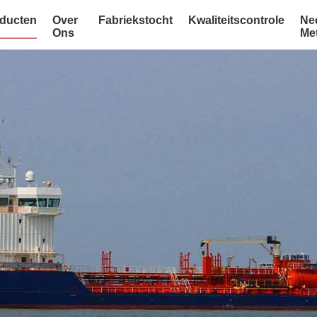
ducten
Over
Fabriekstocht
Kwaliteitscontrole
Ne
Ons
Me