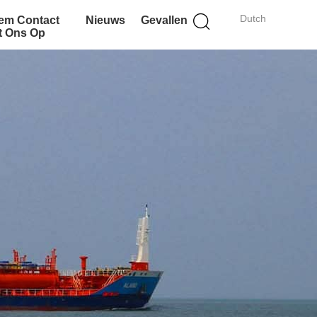
Dutch
em Contact
Nieuws
Gevallen
t Ons Op