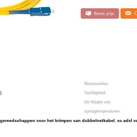
C
Beste prijs
Retourverlies:
)
Vochtigheid:
De Waaier van
opslagtemperaturen:
gereedschappen voor het krimpen van dubbelnetkabel
sc adsl v
,