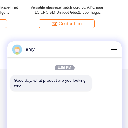
tail 4 Core
LSZH Duplex FC UPC naar SC APC Fiber
Single Mod
Optic Patch Cord voor
Duplex LC
hogesnelheidsinternetverbinding
Contact nu
Henry
8:56 PM
Good day, what product are you looking 
for?
Mail ons