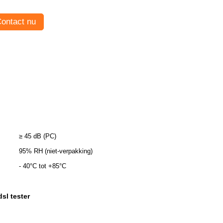
ontact nu
≥ 45 dB (PC)
95% RH (niet-verpakking)
- 40°C tot +85°C
dsl tester