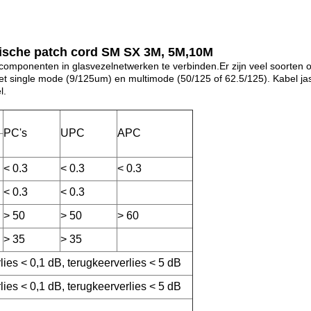
ische patch cord SM SX 3M, 5M,10M
mponenten in glasvezelnetwerken te verbinden.Er zijn veel soorten op
ingle mode (9/125um) en multimode (50/125 of 62.5/125). Kabel jas
l.
PC's
UPC
APC
< 0.3
< 0.3
< 0.3
< 0.3
< 0.3
> 50
> 50
> 60
> 35
> 35
ies < 0,1 dB, terugkeerverlies < 5 dB
ies < 0,1 dB, terugkeerverlies < 5 dB