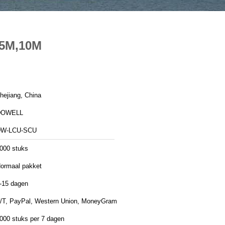
 5M,10M
hejiang, China
DOWELL
DW-LCU-SCU
000 stuks
ormaal pakket
-15 dagen
/T, PayPal, Western Union, MoneyGram
000 stuks per 7 dagen