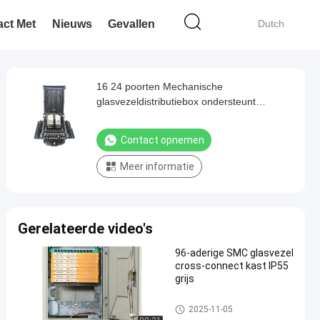
ct Met
Nieuws
Gevallen
Dutch
16 24 poorten Mechanische
glasvezeldistributiebox ondersteunt
glasvezelnetwerken met een hoge
dichtheid
Contact opnemen
Meer informatie
Gerelateerde video's
96-aderige SMC glasvezel
cross-connect kast IP55
grijs
Glasvezelverdeelkast
2025-11-05