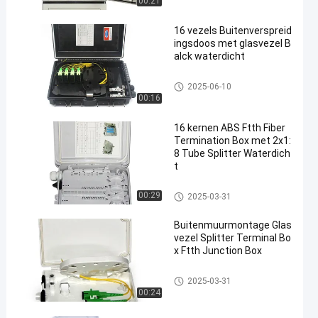
00:21
16 vezels Buitenverspreid
ingsdoos met glasvezel B
alck waterdicht
Glasvezelverdeelkast
2025-06-10
00:16
16 kernen ABS Ftth Fiber
Termination Box met 2x1:
8 Tube Splitter Waterdich
t
Glasvezelverdeelkast
00:29
2025-03-31
Buitenmuurmontage Glas
vezel Splitter Terminal Bo
x Ftth Junction Box
Glasvezelverdeelkast
2025-03-31
00:24