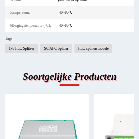
5temperatuur:
-40~85℃
6Bergingstemperatuur (°C):
-40~85℃
Tags:
1x8 PLC Splitser
SC APC Splitter
PLC-splittersmodule
Soortgelijke Producten