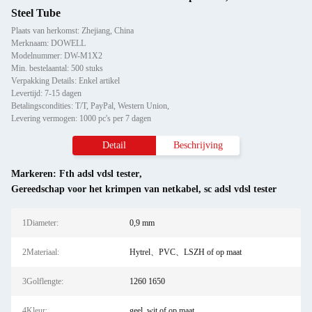
Steel Tube
Plaats van herkomst: Zhejiang, China
Merknaam: DOWELL
Modelnummer: DW-M1X2
Min. bestelaantal: 500 stuks
Verpakking Details: Enkel artikel
Levertijd: 7-15 dagen
Betalingscondities: T/T, PayPal, Western Union,
Levering vermogen: 1000 pc's per 7 dagen
Detail
Beschrijving
Markeren:
Fth adsl vdsl tester
,
Gereedschap voor het krimpen van netkabel
,
sc adsl vdsl tester
1Diameter:
0,9 mm
2Materiaal:
Hytrel、PVC、LSZH of op maat
3Golflengte:
1260 1650
4Kleur:
geel, wit of op maat