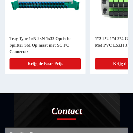
Tray Type 1×N 2×N 1x32 Optische
1*2 2*2 1*4 2*4 Glasv
Splitter SM Op maat met SC FC
Met PVC LSZH Jack
Connector
Krijg de Beste Prijs
Krijg de Be
Contact